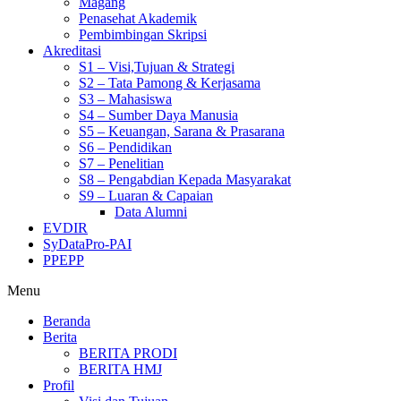
Magang
Penasehat Akademik
Pembimbingan Skripsi
Akreditasi
S1 – Visi,Tujuan & Strategi
S2 – Tata Pamong & Kerjasama
S3 – Mahasiswa
S4 – Sumber Daya Manusia
S5 – Keuangan, Sarana & Prasarana
S6 – Pendidikan
S7 – Penelitian
S8 – Pengabdian Kepada Masyarakat
S9 – Luaran & Capaian
Data Alumni
EVDIR
SyDataPro-PAI
PPEPP
Menu
Beranda
Berita
BERITA PRODI
BERITA HMJ
Profil