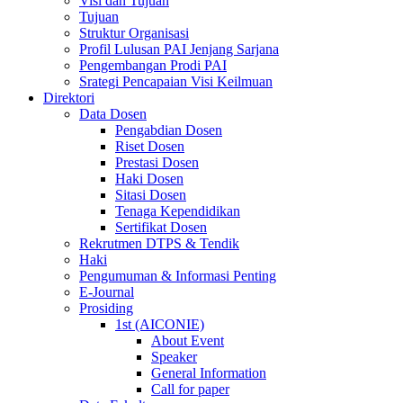
Visi dan Tujuan
Tujuan
Struktur Organisasi
Profil Lulusan PAI Jenjang Sarjana
Pengembangan Prodi PAI
Srategi Pencapaian Visi Keilmuan
Direktori
Data Dosen
Pengabdian Dosen
Riset Dosen
Prestasi Dosen
Haki Dosen
Sitasi Dosen
Tenaga Kependidikan
Sertifikat Dosen
Rekrutmen DTPS & Tendik
Haki
Pengumuman & Informasi Penting
E-Journal
Prosiding
1st (AICONIE)
About Event
Speaker
General Information
Call for paper