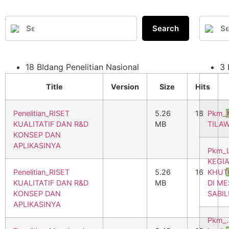
Search
18 BIdang Penelitian Nasional
3 
Title
Version
Size
Hits
Penelitian_RISET
5.26
18
Pkm_
KUALITATIF DAN R&D
MB
TILAW
KONSEP DAN
APLIKASINYA
Pkm_
KEGI
Penelitian_RISET
5.26
16
KHUT
KUALITATIF DAN R&D
MB
DI ME
KONSEP DAN
SABI
APLIKASINYA
Pkm_.