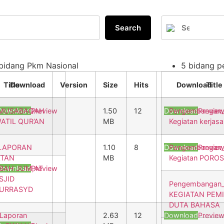
Search
bidang Pkm Nasional
5 bidang 
Title
Download
Version
Size
Hits
Download
Title
MUSABAQAH
Download
Preview
1.50
12
Download
Pengembangan_
Previe
ATIL QUR’AN
MB
Kegiatan kerjas
LAPORAN
1.10
8
Download
Pengembangan_
Previe
ATAN
MB
Kegiatan POROS 
BAH JUM,AT
Download
Preview
SJID
Pengembangan
LURRASYD
KEGIATAN PEM
DUTA BAHASA
Laporan
2.63
12
Download
Previe