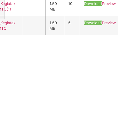
Kegiatak
1.50
10
Download
Preview
MTQ(1)
MB
Kegiatak
1.50
5
Download
Preview
 MTQ
MB