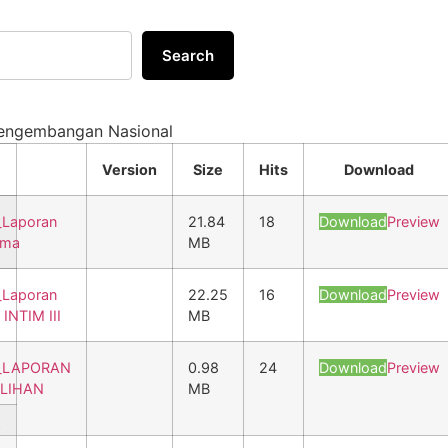
Search
pengembangan Nasional
Version
Size
Hits
Download
Laporan
w
21.84
18
Download
Preview
ama
MB
Laporan
w
22.25
16
Download
Preview
INTIM III
MB
_LAPORAN
0.98
24
Download
Preview
ILIHAN
MB
w